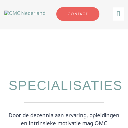
Ga
naar
CONTACT
Tog
inhoud
Nav
SPECIALISATIES
Door de decennia aan ervaring, opleidingen
en intrinsieke motivatie mag OMC